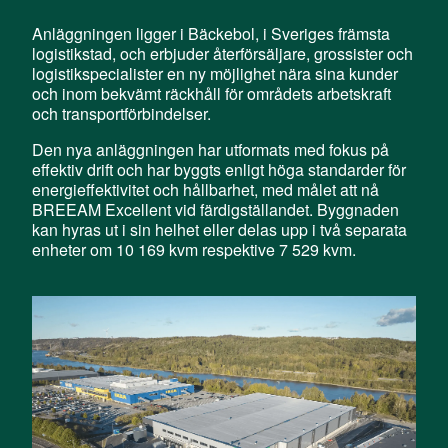
Anläggningen ligger i Bäckebol, i Sveriges främsta
logistikstad, och erbjuder återförsäljare, grossister och
logistikspecialister en ny möjlighet nära sina kunder
och inom bekvämt räckhåll för områdets arbetskraft
och transportförbindelser.
Den
nya
anläggningen
har
utformats
med
fokus
på
effektiv
drift
och
har
bygg
t
s
enlig
t
höga
standarder
för
energieffektivitet
och
hållbarhet
, med
målet
att
nå
BREEAM Excellent vid
färdigställandet
.
Byggnaden
kan
hyras
ut
i
sin
helhet
eller
delas
upp
i
två
separata
enheter
om 10 169
kvm
respektive
7 529
kvm
.