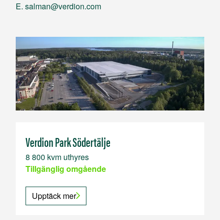
E.
salman@verdion.com
V
Verdion Park Södertälje
F
8 800 kvm uthyres
a
Tillgänglig omgående
T
Upptäck mer